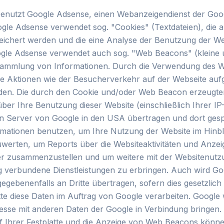
benutzt Google Adsense, einen Webanzeigendienst der Goo
gle Adsense verwendet sog. "Cookies" (Textdateien), die 
ichert werden und die eine Analyse der Benutzung der We
ogle Adsense verwendet auch sog. "Web Beacons" (kleine 
Sammlung von Informationen. Durch die Verwendung des 
e Aktionen wie der Besucherverkehr auf der Webseite auf
en. Die durch den Cookie und/oder Web Beacon erzeugte
ber Ihre Benutzung dieser Website (einschließlich Ihrer IP
n Server von Google in den USA übertragen und dort gesp
rmationen benutzen, um Ihre Nutzung der Website im Hinbli
werten, um Reports über die Websiteaktivitäten und Anzeig
er zusammenzustellen und um weitere mit der Websitenutz
g verbundene Dienstleistungen zu erbringen. Auch wird Go
egebenenfalls an Dritte übertragen, sofern dies gesetzlic
tte diese Daten im Auftrag von Google verarbeiten. Google 
resse mit anderen Daten der Google in Verbindung bringen
f Ihrer Festplatte und die Anzeige von Web Beacons könne