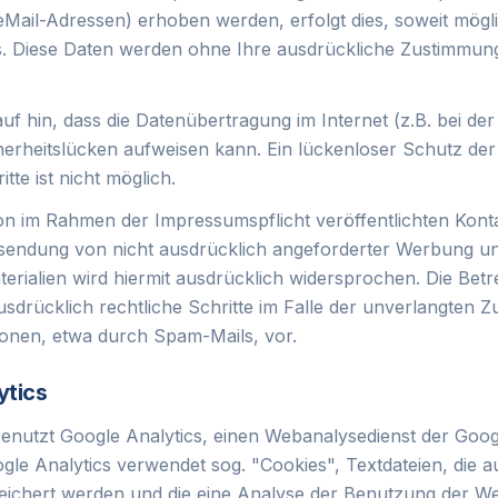
eMail-Adressen) erhoben werden, erfolgt dies, soweit mögli
sis. Diese Daten werden ohne Ihre ausdrückliche Zustimmung
uf hin, dass die Datenübertragung im Internet (z.B. bei d
cherheitslücken aufweisen kann. Ein lückenloser Schutz de
itte ist nicht möglich.
n im Rahmen der Impressumspflicht veröffentlichten Kont
rsendung von nicht ausdrücklich angeforderter Werbung u
erialien wird hiermit ausdrücklich widersprochen. Die Betr
usdrücklich rechtliche Schritte im Falle der unverlangten
onen, etwa durch Spam-Mails, vor.
ytics
enutzt Google Analytics, einen Webanalysedienst der Goog
gle Analytics verwendet sog. "Cookies", Textdateien, die a
ichert werden und die eine Analyse der Benutzung der We