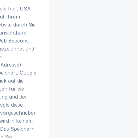
gle Inc., USA
auf Ihrem
bsite durch Sie
unsichtbare
Web Beacons
gezeichnet und
n
-Adresse)
eichert. Google
ck auf die
en für die
ung und der
ogle diese
h vorgeschrieben
wird in keinem
. Das Speichern
n Sie