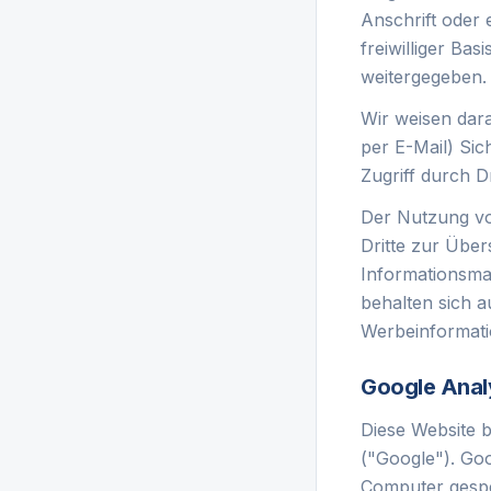
Anschrift oder 
freiwilliger Ba
weitergegeben.
Wir weisen dara
per E-Mail) Si
Zugriff durch Dr
Der Nutzung vo
Dritte zur Übe
Informationsmat
behalten sich a
Werbeinformati
Google Anal
Diese Website b
("Google"). Goo
Computer gespe