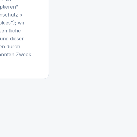
ptieren"
enschutz >
kies"); wir
sämtliche
ung dieser
ten durch
nannten Zweck