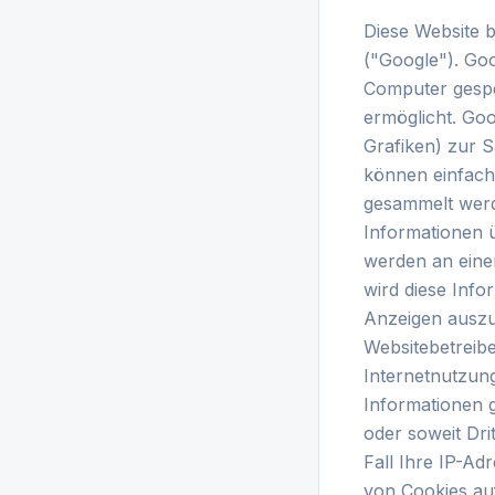
Diese Website 
("Google"). Goo
Computer gespe
ermöglicht. Go
Grafiken) zur 
können einfach
gesammelt werd
Informationen ü
werden an eine
wird diese Info
Anzeigen auszu
Websitebetreib
Internetnutzun
Informationen g
oder soweit Dri
Fall Ihre IP-Ad
von Cookies au