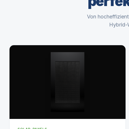
perfe
Von hocheffizient
Hybrid-W