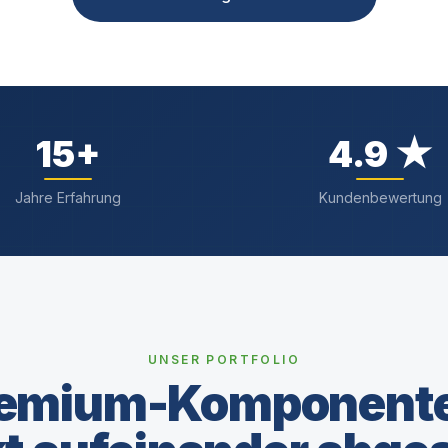
15
+
4.9
★
Jahre Erfahrung
Kundenbewertung
UNSER PORTFOLIO
emium-Komponent