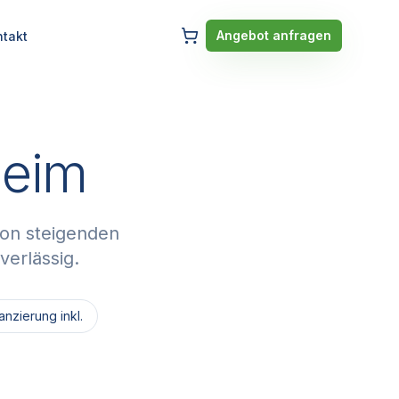
Angebot anfragen
ntakt
heim
von steigenden
verlässig.
nzierung inkl.