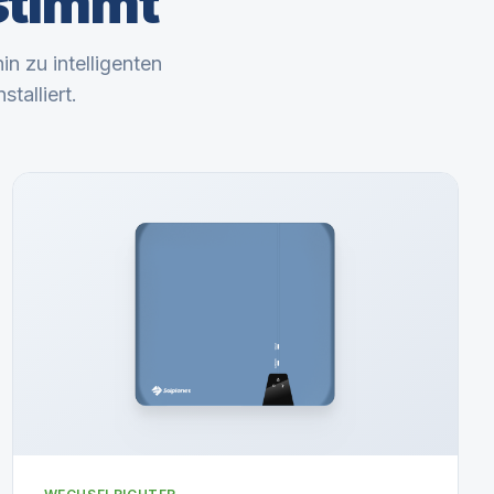
stimmt
n zu intelligenten
talliert.