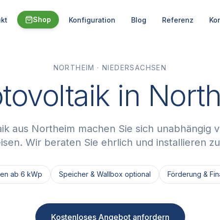
Shop
kt
Konfiguration
Blog
Referenz
Ko
NORTHEIM
·
NIEDERSACHSEN
tovoltaik in Nort
aik aus Northeim machen Sie sich unabhängig 
sen. Wir beraten Sie ehrlich und installieren zu
gen ab 6 kWp
Speicher & Wallbox optional
Förderung & Fina
Kostenloses Angebot anfordern