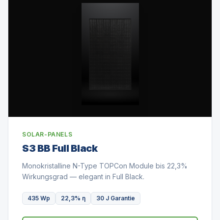
SOLAR-PANELS
S3 BB Full Black
Monokristalline N-Type TOPCon Module bis 22,3%
Wirkungsgrad — elegant in Full Black.
435 Wp
22,3% η
30 J Garantie