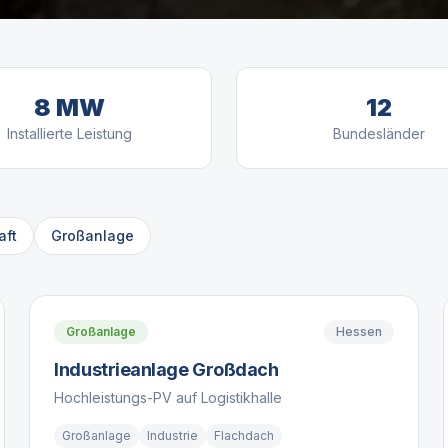
8 MW
12
Installierte Leistung
Bundesländer
aft
Großanlage
Großanlage
Hessen
Industrieanlage Großdach
Hochleistungs-PV auf Logistikhalle
Großanlage
Industrie
Flachdach