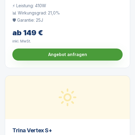
⚡ Leistung:
410W
📊 Wirkungsgrad:
21,0%
🛡️ Garantie:
25J
ab
149
€
inkl. MwSt.
Angebot anfragen
Trina Vertex S+