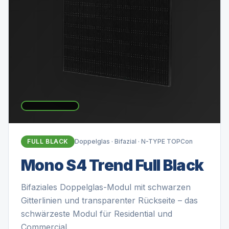
FULL BLACK
Doppelglas · Bifazial · N-TYPE TOPCon
Mono S4 Trend Full Black
Bifaziales Doppelglas-Modul mit schwarzen
Gitterlinien und transparenter Rückseite – das
schwärzeste Modul für Residential und
Commercial.