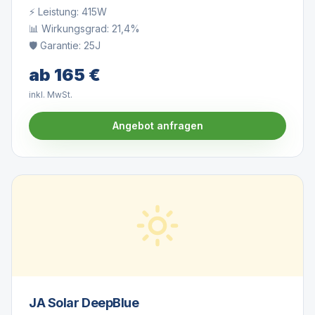
⚡ Leistung:
415W
📊 Wirkungsgrad:
21,4%
🛡️ Garantie:
25J
ab
165
€
inkl. MwSt.
Angebot anfragen
JA Solar DeepBlue