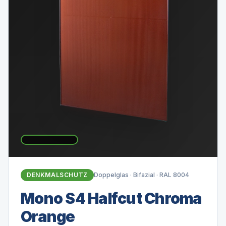
DENKMALSCHUTZ
Doppelglas · Bifazial · RAL 8004
Mono S4 Halfcut Chroma
Orange