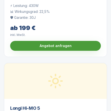
⚡ Leistung:
430W
📊 Wirkungsgrad:
22,5%
🛡️ Garantie:
30J
ab
199
€
inkl. MwSt.
Angebot anfragen
Longi Hi-MO 5