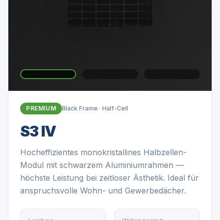
PREMIUM
Black Frame · Half-Cell
S3 IV
Hocheffizientes monokristallines Halbzellen-
Modul mit schwarzem Aluminiumrahmen —
höchste Leistung bei zeitloser Ästhetik. Ideal für
anspruchsvolle Wohn- und Gewerbedächer.