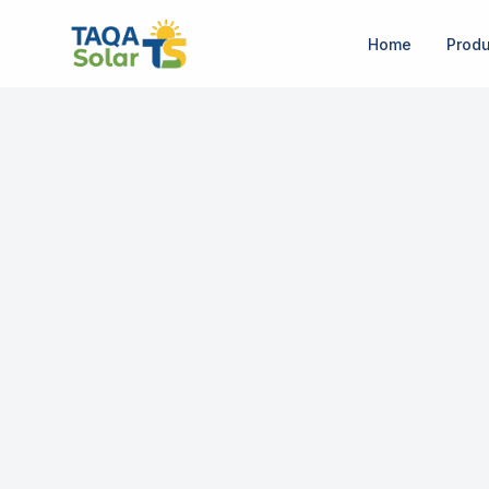
Home
Produ