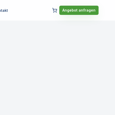
Angebot anfragen
ntakt